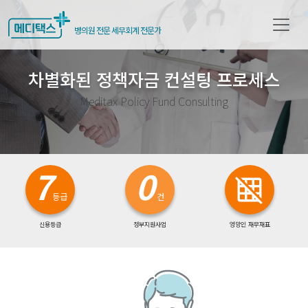
메디택스
병의원 전문 세무회계 전문가
차별화된 정책자금 컨설팅 프로세스
Meditax Policy Fund Consulting
7
0
grid_off
등급
건
신용등급
정부지원사업
엉망인 재무재표